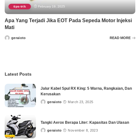
tips-trik
February 19, 2025
Apa Yang Terjadi Jika EOT Pada Sepeda Motor Injeksi
Mati
geraioto
READ MORE
Posted
by
Latest Posts
Jalur Kabel Spul RX King: 5 Warna, Rangkaian, Dan
Kerusakan
geraioto
March 23, 2025
Posted
by
Tangki Aerox Berapa Liter: Kapasitas Dan Ulasan
geraioto
November 8, 2023
Posted
by