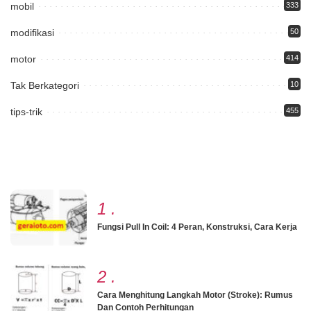
mobil
333
modifikasi
50
motor
414
Tak Berkategori
10
tips-trik
455
1
.
Fungsi Pull In Coil: 4 Peran, Konstruksi, Cara Kerja
2
.
Cara Menghitung Langkah Motor (Stroke): Rumus
Dan Contoh Perhitungan