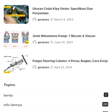
Ukuran Celah Klep Vixion: Spesifikasi Dan
Penyetelan
geraioto
March 8, 2023
Posted
by
Jenis Mekanisme Katup: 7 Macam & Ulasan
geraioto
June 15, 2023
Posted
by
Fungsi Steering Column: 4 Peran, Bagian, Cara Kerja
geraioto
April 22, 2023
Posted
by
Topics
berita
7
info-lainnya
283