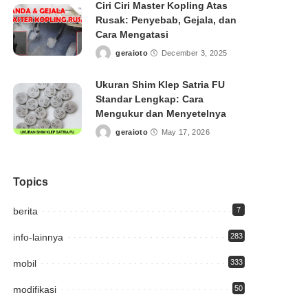
Ciri Ciri Master Kopling Atas
Rusak: Penyebab, Gejala, dan
Cara Mengatasi
geraioto
December 3, 2025
Posted
by
Ukuran Shim Klep Satria FU
Standar Lengkap: Cara
Mengukur dan Menyetelnya
geraioto
May 17, 2026
Posted
by
Topics
berita
7
info-lainnya
283
mobil
333
modifikasi
50