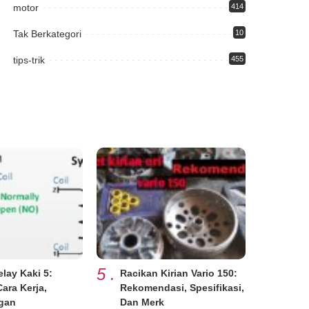
motor
414
Tak Berkategori
10
tips-trik
455
5
.
lay Kaki 5:
Racikan Kirian Vario 150:
ara Kerja,
Rekomendasi, Spesifikasi,
gan
Dan Merk