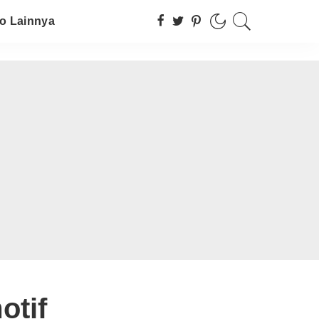
fo Lainnya
otif