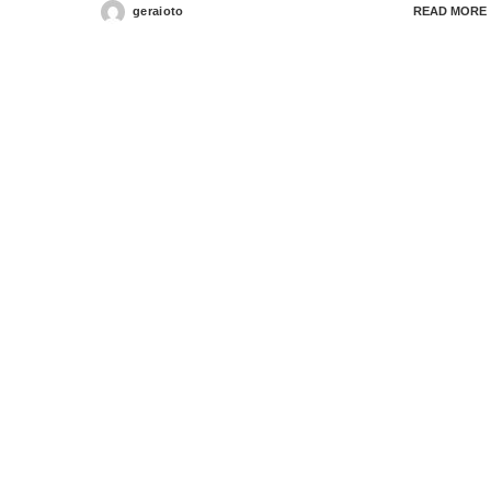
geraioto
READ MORE
Posted
by