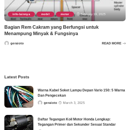
info-lainnya
mobil
motor
February 19, 2025
,
,
Bagian Rem Cakram yang Berfungsi untuk
Menampung Minyak & Fungsinya
geraioto
READ MORE
Posted
by
Latest Posts
Warna Kabel Soket Lampu Depan Vario 150: 5 Warna
Dan Pengecekan
geraioto
March 3, 2025
Posted
by
Daftar Tegangan Koil Motor Honda Lengkap:
Tegangan Primer dan Sekunder Sesuai Standar