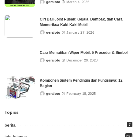
geraioto
March 4, 2026
Posted
by
Ciri Ball Joint Rusak: Gejala, Dampak, dan Cara
Memeriksa Kaki-Kaki Mobil
geraioto
January 27, 2026
Posted
by
Cara Mematikan Wiper Mobil: 5 Prosedur & Simbol
geraioto
December 20, 2023
Posted
by
Komponen Sistem Pendingin dan Fungsinya: 12
Bagian
geraioto
February 18, 2025
Posted
by
Topics
berita
7
info-lainnya
283