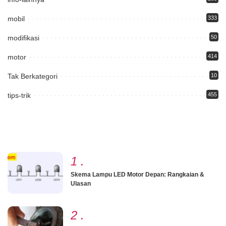
mobil
333
modifikasi
50
motor
414
Tak Berkategori
10
tips-trik
455
1
.
Skema Lampu LED Motor Depan: Rangkaian &
Ulasan
2
.