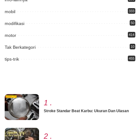
mobil
333
modifikasi
50
motor
414
Tak Berkategori
10
tips-trik
455
1
.
Stroke Standar Beat Karbu: Ukuran Dan Ulasan
2
.