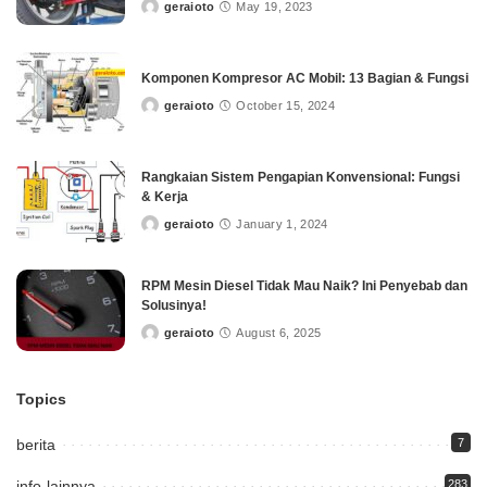
geraioto
May 19, 2023
Posted
by
Komponen Kompresor AC Mobil: 13 Bagian & Fungsi
geraioto
October 15, 2024
Posted
by
Rangkaian Sistem Pengapian Konvensional: Fungsi
& Kerja
geraioto
January 1, 2024
Posted
by
RPM Mesin Diesel Tidak Mau Naik? Ini Penyebab dan
Solusinya!
geraioto
August 6, 2025
Posted
by
Topics
berita
7
info-lainnya
283