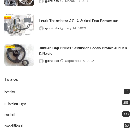
geraioto
March 13, 2025
Posted
by
Letak Thermistor AC: 4 Variasi Dan Perawatan
geraioto
July 14, 2023
Posted
by
Jumlah Gigi Primer Sekunder Honda Grand: Jumlah
& Rasio
geraioto
September 6, 2023
Posted
by
Topics
berita
7
info-lainnya
283
mobil
333
modifikasi
50