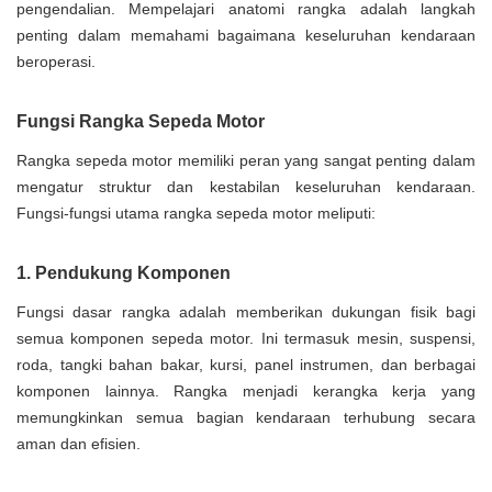
pengendalian. Mempelajari anatomi rangka adalah langkah
penting dalam memahami bagaimana keseluruhan kendaraan
beroperasi.
Fungsi Rangka Sepeda Motor
Rangka sepeda motor memiliki peran yang sangat penting dalam
mengatur struktur dan kestabilan keseluruhan kendaraan.
Fungsi-fungsi utama rangka sepeda motor meliputi:
1. Pendukung Komponen
Fungsi dasar rangka adalah memberikan dukungan fisik bagi
semua komponen sepeda motor. Ini termasuk mesin, suspensi,
roda, tangki bahan bakar, kursi, panel instrumen, dan berbagai
komponen lainnya. Rangka menjadi kerangka kerja yang
memungkinkan semua bagian kendaraan terhubung secara
aman dan efisien.