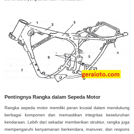
Pentingnya Rangka dalam Sepeda Motor
Rangka sepeda motor memiliki peran krusial dalam mendukung
berbagai komponen dan memastikan integritas keseluruhan
kendaraan. Lebih dari sekadar memberikan struktur, rangka juga
mempengaruhi kenyamanan berkendara, manuver, dan respons