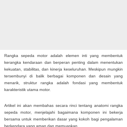
Rangka sepeda motor adalah elemen inti yang membentuk
kerangka kendaraan dan berperan penting dalam menentukan
kekuatan, stabilitas, dan kinerja keseluruhan. Meskipun mungkin
tersembunyi di balik berbagai komponen dan desain yang
menarik, struktur rangka adalah fondasi yang membentuk
karakteristik utama motor.
Artikel ini akan membahas secara rinci tentang anatomi rangka
sepeda motor, menjelajahi bagaimana komponen ini bekerja
bersama untuk memberikan dasar yang kokoh bagi pengalaman
berkendara yang aman dan memuaskan.