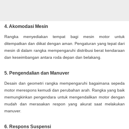
4. Akomodasi Mesin
Rangka menyediakan tempat bagi mesin motor untuk
ditempatkan dan diikat dengan aman. Pengaturan yang tepat dari
mesin di dalam rangka mempengaruhi distribusi berat kendaraan
dan keseimbangan antara roda depan dan belakang.
5. Pengendalian dan Manuver
Desain dan geometri rangka mempengaruhi bagaimana sepeda
motor merespons kemudi dan perubahan arah. Rangka yang baik
memungkinkan pengendara untuk mengendalikan motor dengan
mudah dan merasakan respon yang akurat saat melakukan
manuver.
6. Respons Suspensi