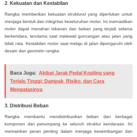
2. Kekuatan dan Kestabilan
Rangka memberikan kekuatan struktural yang diperlukan untuk
menjaga bentuk dan integritas keseluruhan motor. Ini memastikan
motor dapat menahan tekanan dan beban yang terjadi selama
berkendara, terutama saat melewati guncangan atau jalan yang
tidak rata. Kestabilan motor saat melaju di jalan dipengaruhi oleh
desain dan geometri rangka.
Baca Juga:
Akibat Jarak Pedal Kopling yang
Terlalu Tinggi: Dampak, Risiko, dan Cara
Mengatasinya
3. Distribusi Beban
Rangka membantu mendistribusikan beban dari berbagai
komponen dan penumpang ke seluruh struktur kendaraan. Ini
memainkan peran penting dalam menjaga keseimbangan dan