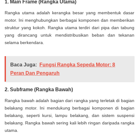
1. Main Frame (Rangka Utama)
Rangka utama adalah kerangka besar yang membentuk dasar
motor. Ini menghubungkan berbagai komponen dan memberikan
struktur yang kokoh. Rangka utama terdiri dari pipa dan tabung
yang dirancang untuk mendistribusikan beban dan tekanan
selama berkendara.
Baca Juga:
Fungsi Rangka Sepeda Motor: 8
Peran Dan Pengaruh
2. Subframe (Rangka Bawah)
Rangka bawah adalah bagian dari rangka yang terletak di bagian
belakang motor. Ini mendukung berbagai komponen di bagian
belakang, seperti kursi, lampu belakang, dan sistem suspensi
belakang. Rangka bawah sering kali lebih ringan daripada rangka
utama.