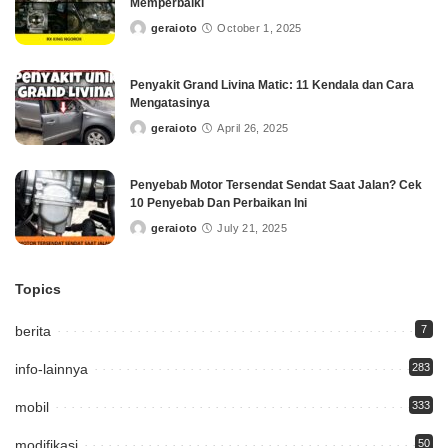
Memperbaiki
geraioto
October 1, 2025
Posted
by
Penyakit Grand Livina Matic: 11 Kendala dan Cara
Mengatasinya
geraioto
April 26, 2025
Posted
by
Penyebab Motor Tersendat Sendat Saat Jalan? Cek
10 Penyebab Dan Perbaikan Ini
geraioto
July 21, 2025
Posted
by
Topics
berita
7
info-lainnya
283
mobil
333
modifikasi
50