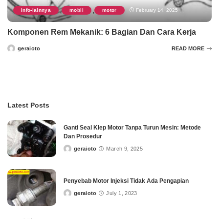
info-lainnya
mobil
motor
February 14, 2025
,
,
Komponen Rem Mekanik: 6 Bagian Dan Cara Kerja
geraioto
READ MORE
Posted
by
Latest Posts
Ganti Seal Klep Motor Tanpa Turun Mesin: Metode
Dan Prosedur
geraioto
March 9, 2025
Posted
by
Penyebab Motor Injeksi Tidak Ada Pengapian
geraioto
July 1, 2023
Posted
by