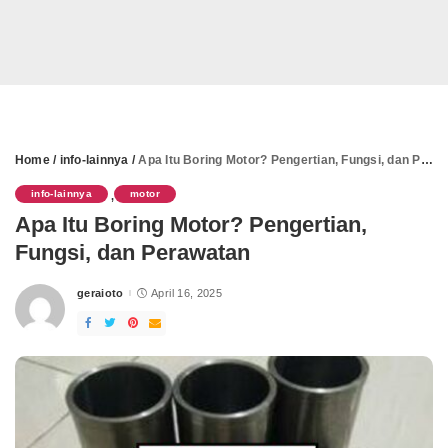
Home
/
info-lainnya
/
Apa Itu Boring Motor? Pengertian, Fungsi, dan Perawatan
info-lainnya
motor
,
Apa Itu Boring Motor? Pengertian,
Fungsi, dan Perawatan
geraioto
April 16, 2025
Posted
by