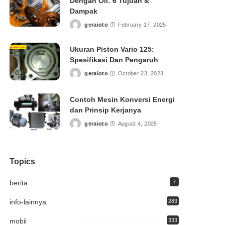
Dengan Oli: 6 Tujuan &
Dampak
geraioto
February 17, 2025
Posted
by
Ukuran Piston Vario 125:
Spesifikasi Dan Pengaruh
geraioto
October 23, 2023
Posted
by
Contoh Mesin Konversi Energi
dan Prinsip Kerjanya
geraioto
August 4, 2025
Posted
by
Topics
berita
7
info-lainnya
283
mobil
333