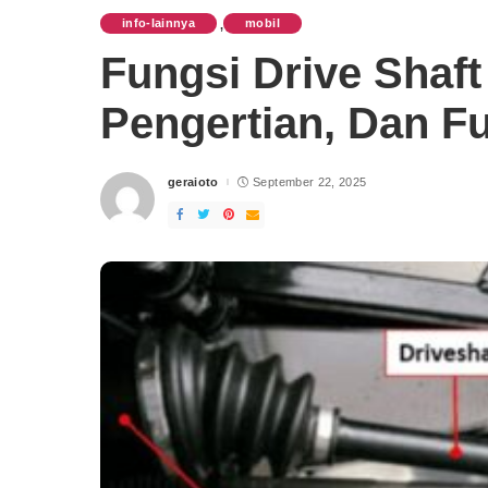
info-lainnya
mobil
,
Fungsi Drive Shaft
Pengertian, Dan F
geraioto
September 22, 2025
Posted
by