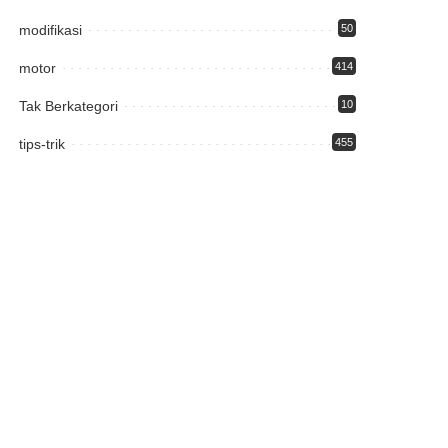
modifikasi
50
motor
414
Tak Berkategori
10
tips-trik
455