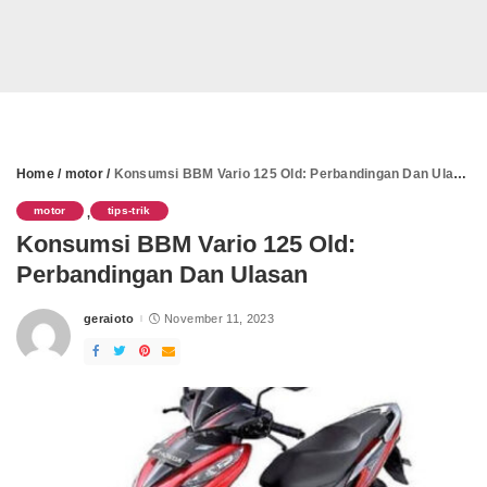
Home
/
motor
/
Konsumsi BBM Vario 125 Old: Perbandingan Dan Ulasan
motor
tips-trik
,
Konsumsi BBM Vario 125 Old:
Perbandingan Dan Ulasan
geraioto
November 11, 2023
Posted
by