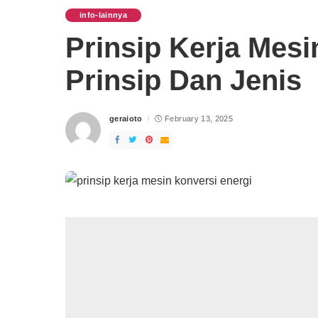
info-lainnya
Prinsip Kerja Mesi
Prinsip Dan Jenis
geraioto
February 13, 2025
Posted
by