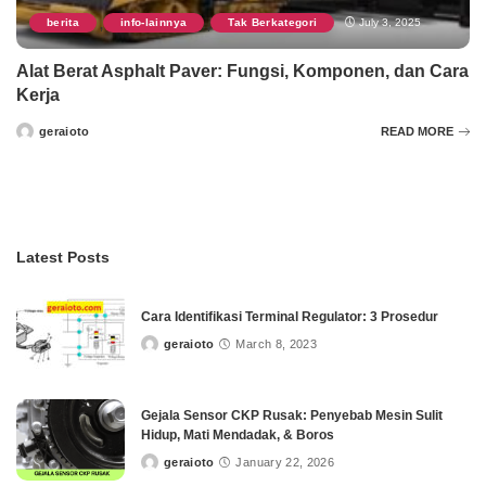
berita
info-lainnya
Tak Berkategori
July 3, 2025
,
,
Alat Berat Asphalt Paver: Fungsi, Komponen, dan Cara
Kerja
geraioto
READ MORE
Posted
by
Latest Posts
Cara Identifikasi Terminal Regulator: 3 Prosedur
geraioto
March 8, 2023
Posted
by
Gejala Sensor CKP Rusak: Penyebab Mesin Sulit
Hidup, Mati Mendadak, & Boros
geraioto
January 22, 2026
Posted
by