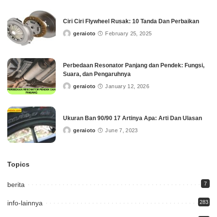
Ciri Ciri Flywheel Rusak: 10 Tanda Dan Perbaikan
geraioto
February 25, 2025
Posted
by
Perbedaan Resonator Panjang dan Pendek: Fungsi,
Suara, dan Pengaruhnya
geraioto
January 12, 2026
Posted
by
Ukuran Ban 90/90 17 Artinya Apa: Arti Dan Ulasan
geraioto
June 7, 2023
Posted
by
Topics
berita
7
info-lainnya
283