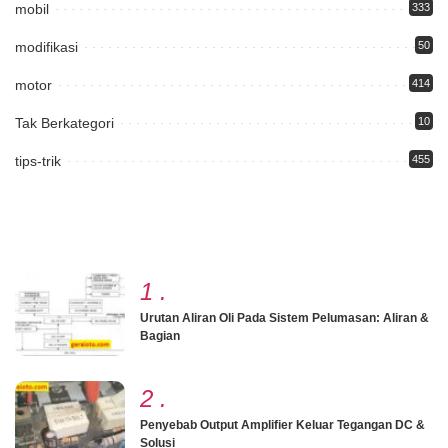
mobil
333
modifikasi
50
motor
414
Tak Berkategori
10
tips-trik
455
1
.
Urutan Aliran Oli Pada Sistem Pelumasan: Aliran &
Bagian
2
.
Penyebab Output Amplifier Keluar Tegangan DC &
Solusi