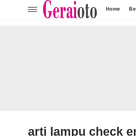
Home
Be
arti lampu check e