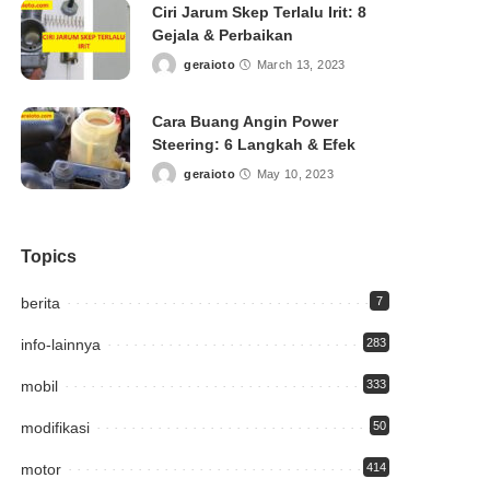
Ciri Jarum Skep Terlalu Irit: 8
Gejala & Perbaikan
geraioto
March 13, 2023
Posted
by
Cara Buang Angin Power
Steering: 6 Langkah & Efek
geraioto
May 10, 2023
Posted
by
Topics
berita
7
info-lainnya
283
mobil
333
modifikasi
50
motor
414