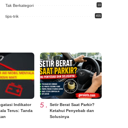
Tak Berkategori
10
tips-trik
455
5
.
gatasi Indikator
Setir Berat Saat Parkir?
ala Terus: Tanda
Ketahui Penyebab dan
kan
Solusinya