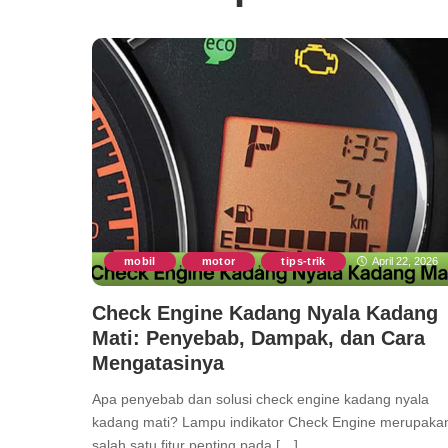
mobil
motor
tips-trik
April 22, 2026
,
,
Check Engine Kadang Nyala Kadang
Mati: Penyebab, Dampak, dan Cara
Mengatasinya
Apa penyebab dan solusi check engine kadang nyala
kadang mati? Lampu indikator Check Engine merupaka
salah satu fitur penting pada […]