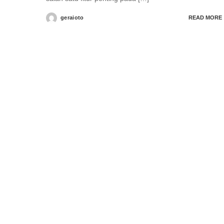
geraioto
READ MORE
Posted
by