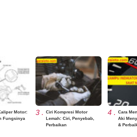
3
.
4
.
liper Motor:
Ciri Kompresi Motor
Cara Men
n Fungsinya
Lemah: Ciri, Penyebab,
Aki Meny
Perbaikan
& Perbai