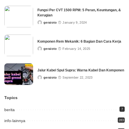
Fungsi Per CVT 1500 RPM: 5 Peran, Keuntungan, &
Kerugian
geraioto
January 9, 2024
Posted
by
Komponen Rem Mekanik: 6 Bagian Dan Cara Kerja
geraioto
February 14, 2025
Posted
by
Jalur Kabel Spul Supra: Warna Kabel Dan Komponen
geraioto
September 22, 2023
Posted
by
Topics
berita
7
info-lainnya
283