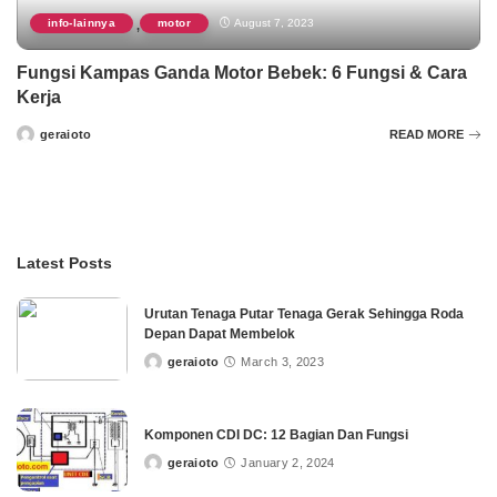
info-lainnya
motor
August 7, 2023
,
Fungsi Kampas Ganda Motor Bebek: 6 Fungsi & Cara
Kerja
geraioto
READ MORE
Posted
by
Latest Posts
Urutan Tenaga Putar Tenaga Gerak Sehingga Roda
Depan Dapat Membelok
geraioto
March 3, 2023
Posted
by
Komponen CDI DC: 12 Bagian Dan Fungsi
geraioto
January 2, 2024
Posted
by