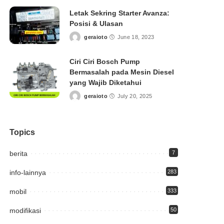
Letak Sekring Starter Avanza:
Posisi & Ulasan
geraioto
June 18, 2023
Posted
by
Ciri Ciri Bosch Pump
Bermasalah pada Mesin Diesel
yang Wajib Diketahui
geraioto
July 20, 2025
Posted
by
Topics
berita
7
info-lainnya
283
mobil
333
modifikasi
50