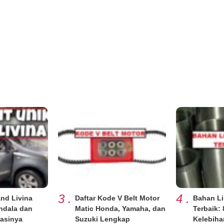
3
.
4
.
and Livina
Daftar Kode V Belt Motor
Bahan Li
endala dan
Matic Honda, Yamaha, dan
Terbaik: 
asinya
Suzuki Lengkap
Kelebiha