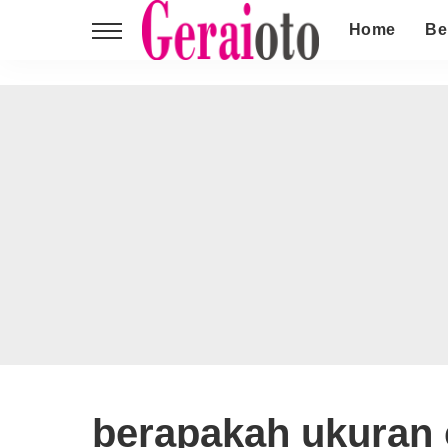
Home
Be
berapakah ukuran c