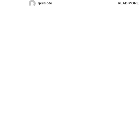
geraioto
READ MORE
Posted
by