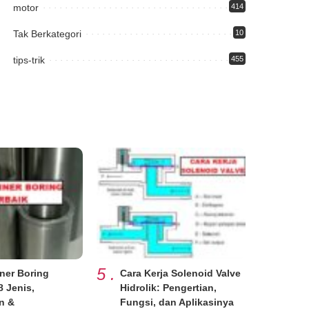
motor
414
Tak Berkategori
10
tips-trik
455
5
.
ner Boring
Cara Kerja Solenoid Valve
8 Jenis,
Hidrolik: Pengertian,
n &
Fungsi, dan Aplikasinya