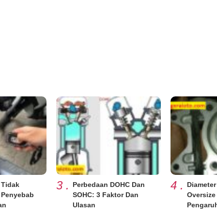
3
.
4
.
 Tidak
Perbedaan DOHC Dan
Diameter
8 Penyebab
SOHC: 3 Faktor Dan
Oversize
an
Ulasan
Pengaru