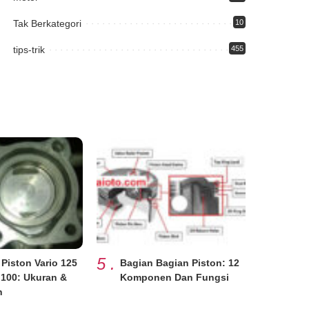
Tak Berkategori
10
tips-trik
455
5
.
 Piston Vario 125
Bagian Bagian Piston: 12
 100: Ukuran &
Komponen Dan Fungsi
h