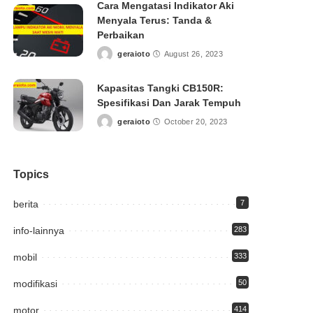
Cara Mengatasi Indikator Aki
Menyala Terus: Tanda &
Perbaikan
geraioto
August 26, 2023
Posted
by
Kapasitas Tangki CB150R:
Spesifikasi Dan Jarak Tempuh
geraioto
October 20, 2023
Posted
by
Topics
berita
7
info-lainnya
283
mobil
333
modifikasi
50
motor
414