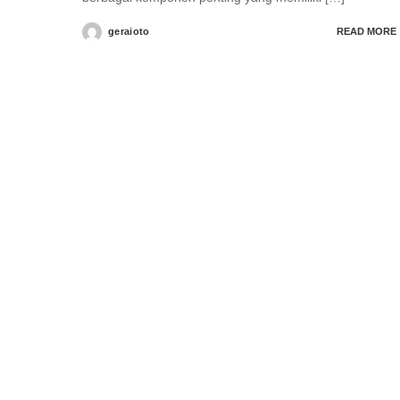
geraioto
READ MORE
Posted
by