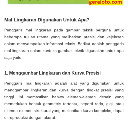
Mal Lingkaran Digunakan Untuk Apa?
Penggaris mal lingkaran pada gambar teknik berguna untuk
beberapa tujuan utama yang melibatkan presisi dan kejelasan
dalam menyampaikan informasi teknis. Berikut adalah penggaris
mal lingkaran dalam konteks gambar teknik digunakan untuk apa
saja yaitu:
1. Menggambar Lingkaran dan Kurva Presisi
Penggaris mal lingkaran adalah alat yang digunakan untuk
menggambar lingkaran dan kurva dengan tingkat presisi yang
tinggi. Ini memastikan bahwa elemen-elemen desain yang
memerlukan bentuk geometris tertentu, seperti roda, gigi, atau
elemen-elemen struktural yang melibatkan kurva kompleks, dapat
di reproduksi dengan akurat.