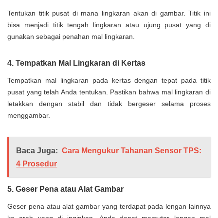
Tentukan titik pusat di mana lingkaran akan di gambar. Titik ini
bisa menjadi titik tengah lingkaran atau ujung pusat yang di
gunakan sebagai penahan mal lingkaran.
4. Tempatkan Mal Lingkaran di Kertas
Tempatkan mal lingkaran pada kertas dengan tepat pada titik
pusat yang telah Anda tentukan. Pastikan bahwa mal lingkaran di
letakkan dengan stabil dan tidak bergeser selama proses
menggambar.
Baca Juga:
Cara Mengukur Tahanan Sensor TPS:
4 Prosedur
5. Geser Pena atau Alat Gambar
Geser pena atau alat gambar yang terdapat pada lengan lainnya