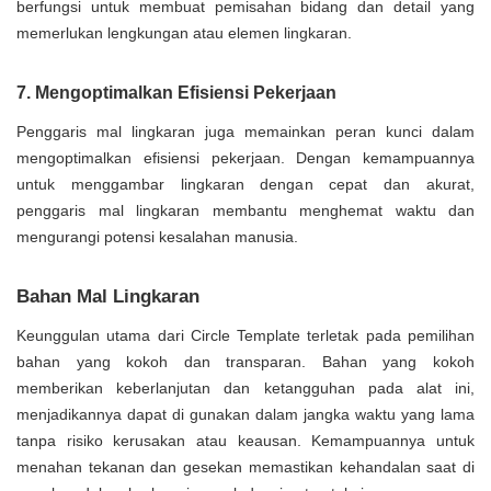
berfungsi untuk membuat pemisahan bidang dan detail yang
memerlukan lengkungan atau elemen lingkaran.
7. Mengoptimalkan Efisiensi Pekerjaan
Penggaris mal lingkaran juga memainkan peran kunci dalam
mengoptimalkan efisiensi pekerjaan. Dengan kemampuannya
untuk menggambar lingkaran dengan cepat dan akurat,
penggaris mal lingkaran membantu menghemat waktu dan
mengurangi potensi kesalahan manusia.
Bahan Mal Lingkaran
Keunggulan utama dari Circle Template terletak pada pemilihan
bahan yang kokoh dan transparan. Bahan yang kokoh
memberikan keberlanjutan dan ketangguhan pada alat ini,
menjadikannya dapat di gunakan dalam jangka waktu yang lama
tanpa risiko kerusakan atau keausan. Kemampuannya untuk
menahan tekanan dan gesekan memastikan kehandalan saat di