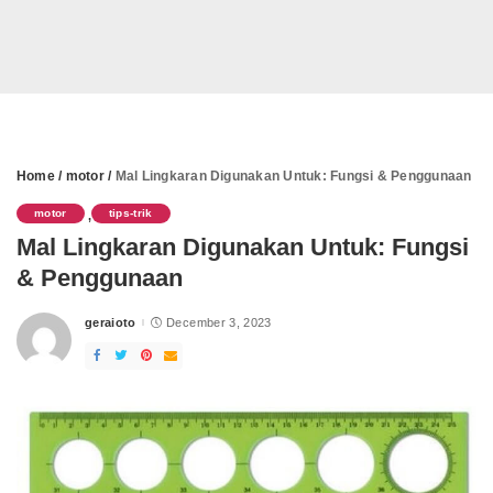
Home
/
motor
/
Mal Lingkaran Digunakan Untuk: Fungsi & Penggunaan
motor
tips-trik
,
Mal Lingkaran Digunakan Untuk: Fungsi
& Penggunaan
geraioto
December 3, 2023
Posted
by