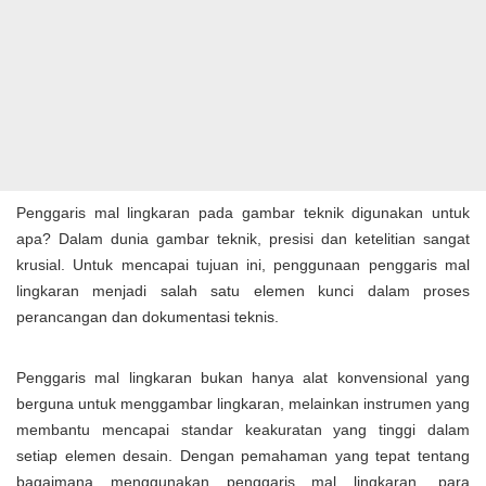
Penggaris mal lingkaran pada gambar teknik digunakan untuk
apa? Dalam dunia gambar teknik, presisi dan ketelitian sangat
krusial. Untuk mencapai tujuan ini, penggunaan penggaris mal
lingkaran menjadi salah satu elemen kunci dalam proses
perancangan dan dokumentasi teknis.
Penggaris mal lingkaran bukan hanya alat konvensional yang
berguna untuk menggambar lingkaran, melainkan instrumen yang
membantu mencapai standar keakuratan yang tinggi dalam
setiap elemen desain. Dengan pemahaman yang tepat tentang
bagaimana menggunakan penggaris mal lingkaran, para