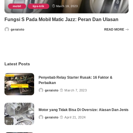
mobil
tips-trik
March 19, 2023
,
Fungsi S Pada Mobil Matic Jazz: Peran Dan Ulasan
geraioto
READ MORE
Posted
by
Latest Posts
Penyebab Relay Starter Rusak: 16 Faktor &
Perbaikan
geraioto
March 7, 2023
Posted
by
Motor yang Tidak Bisa Di Oversize: Alasan Dan Jenis
geraioto
April 21, 2024
Posted
by