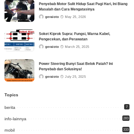
Penyebab Motor Sulit Hidup Saat Pagi Hari, Ini Biang
Masalah dan Cara Mengatasinya
geraioto
May 25, 2026
Posted
by
Soket Kiprok Supra: Fungsi, Warna Kabel,
Pengecekan, dan Perawatan
geraioto
March 25, 2025
Posted
by
Power Steering Bunyi Saat Belok Patah? Ini
Penyebab dan Solusinya!
geraioto
July 25, 2025
Posted
by
Topics
berita
7
info-lainnya
283
mobil
333