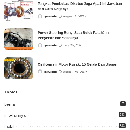
Tongkat Pembebas Disebut Juga Apa? Ini Jawaban
dan Cara Kerjanya
geraioto
August 4, 2025
Posted
by
Power Steering Bunyi Saat Belok Patah? Ini
Penyebab dan Solusinya!
geraioto
July 25, 2025
Posted
by
Ciri Komstir Motor Rusak: 15 Gejala Dan Ulasan
geraioto
August 30, 2023
Posted
by
Topics
berita
7
info-lainnya
283
mobil
333