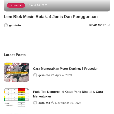
tips-trik
April 16, 2023
Lem Blok Mesin Retak: 4 Jenis Dan Penggunaan
geraioto
READ MORE
Posted
by
Latest Posts
Cara Menetralkan Motor Kopling: 8 Prosedur
geraioto
April 4, 2023
Posted
by
Pada Top Kompresi 4 Katup Yang Disetel & Cara
Menentukan
geraioto
November 19, 2023
Posted
by