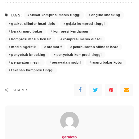
akibat kompresi mesin tinggi
engine knocking
TAGS:
gasket silinder head tipis
gejala kompresi tinggi
kerak ruang bakar
kompresi kendaraan
kompresi mesin bensin
kompresi mesin diesel
mesin ngelitik
otomotif
pembubutan silinder head
penyebab knocking
penyebab kompresi tinggi
perawatan mesin
perawatan mobil
ruang bakar kotor
tekanan kompresi tinggi
SHARES
geraioto