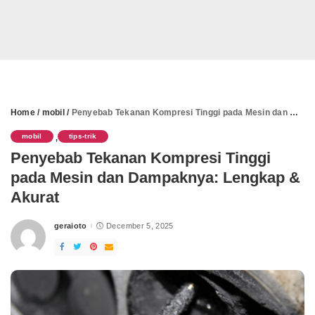
Home
/
mobil
/
Penyebab Tekanan Kompresi Tinggi pada Mesin dan Dampaknya: Lengkap & Akurat
mobil
tips-trik
,
Penyebab Tekanan Kompresi Tinggi
pada Mesin dan Dampaknya: Lengkap &
Akurat
geraioto
December 5, 2025
Posted
by