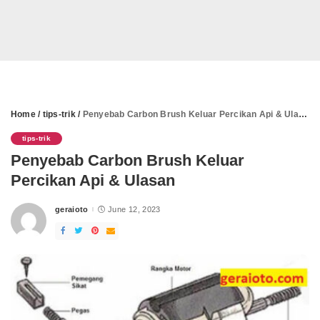
Home
/
tips-trik
/
Penyebab Carbon Brush Keluar Percikan Api & Ulasan
tips-trik
Penyebab Carbon Brush Keluar
Percikan Api & Ulasan
geraioto
June 12, 2023
Posted
by