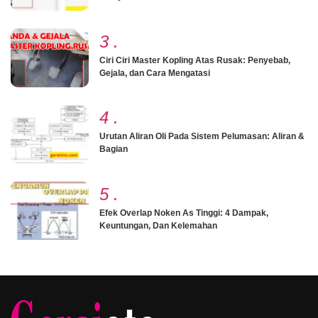
3
.
Ciri Ciri Master Kopling Atas Rusak: Penyebab,
Gejala, dan Cara Mengatasi
4
.
Urutan Aliran Oli Pada Sistem Pelumasan: Aliran &
Bagian
5
.
Efek Overlap Noken As Tinggi: 4 Dampak,
Keuntungan, Dan Kelemahan