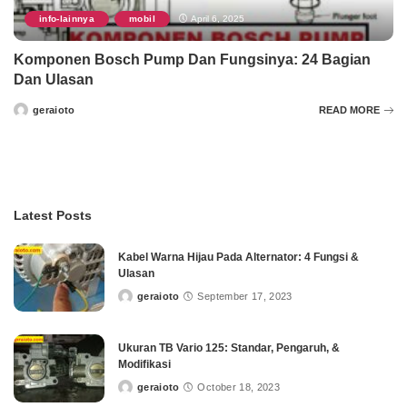
info-lainnya
mobil
April 6, 2025
,
Komponen Bosch Pump Dan Fungsinya: 24 Bagian
Dan Ulasan
geraioto
READ MORE
Posted
by
Latest Posts
Kabel Warna Hijau Pada Alternator: 4 Fungsi &
Ulasan
geraioto
September 17, 2023
Posted
by
Ukuran TB Vario 125: Standar, Pengaruh, &
Modifikasi
geraioto
October 18, 2023
Posted
by