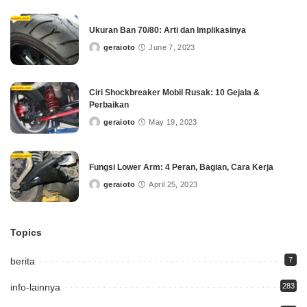
Ukuran Ban 70/80: Arti dan Implikasinya
geraioto
June 7, 2023
Posted
by
Ciri Shockbreaker Mobil Rusak: 10 Gejala &
Perbaikan
geraioto
May 19, 2023
Posted
by
Fungsi Lower Arm: 4 Peran, Bagian, Cara Kerja
geraioto
April 25, 2023
Posted
by
Topics
berita
7
info-lainnya
283