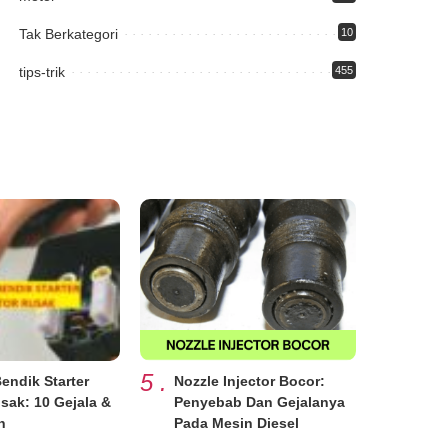
Tak Berkategori
10
tips-trik
455
5
.
 Bendik Starter
Nozzle Injector Bocor:
sak: 10 Gejala &
Penyebab Dan Gejalanya
n
Pada Mesin Diesel