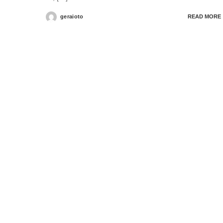
geraioto
READ MORE
Posted
by