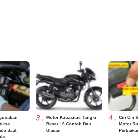
3
.
4
.
igunakan
Motor Kapasitas Tangki
Ciri Ciri
riksa
Besar : 6 Contoh Dan
Motor Ru
ada Saat
Ulasan
Perbaika
ala