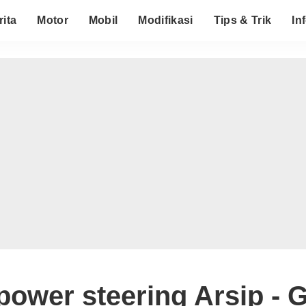
rita
Motor
Mobil
Modifikasi
Tips & Trik
In
ower steering Arsip - G