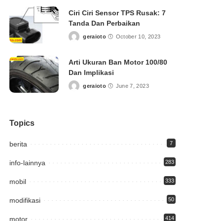
Ciri Ciri Sensor TPS Rusak: 7
Tanda Dan Perbaikan
geraioto
October 10, 2023
Posted
by
Arti Ukuran Ban Motor 100/80
Dan Implikasi
geraioto
June 7, 2023
Posted
by
Topics
berita
7
info-lainnya
283
mobil
333
modifikasi
50
motor
414