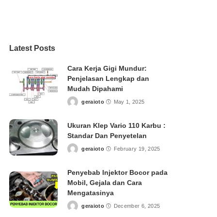
Latest Posts
Cara Kerja Gigi Mundur:
Penjelasan Lengkap dan
Mudah Dipahami
geraioto
May 1, 2025
Posted
by
Ukuran Klep Vario 110 Karbu :
Standar Dan Penyetelan
geraioto
February 19, 2025
Posted
by
Penyebab Injektor Bocor pada
Mobil, Gejala dan Cara
Mengatasinya
geraioto
December 6, 2025
Posted
by