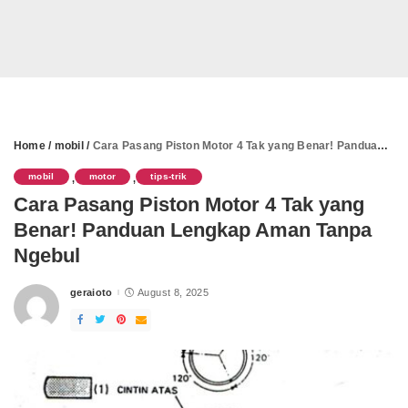
Home
/
mobil
/
Cara Pasang Piston Motor 4 Tak yang Benar! Panduan Lengkap Aman Tanpa Ngebul
mobil
motor
tips-trik
,
,
Cara Pasang Piston Motor 4 Tak yang
Benar! Panduan Lengkap Aman Tanpa
Ngebul
geraioto
August 8, 2025
Posted
by