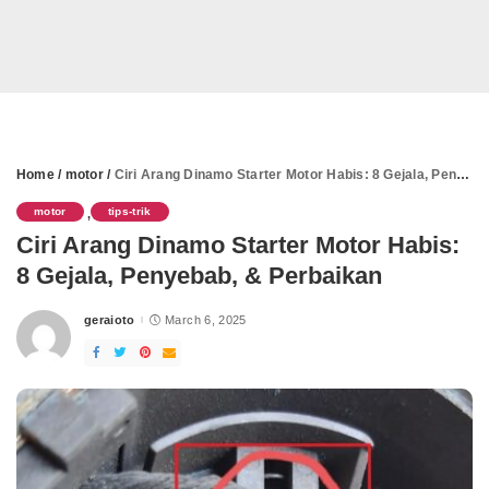
Home
/
motor
/
Ciri Arang Dinamo Starter Motor Habis: 8 Gejala, Penyebab, & Perbaikan
motor
tips-trik
,
Ciri Arang Dinamo Starter Motor Habis:
8 Gejala, Penyebab, & Perbaikan
geraioto
March 6, 2025
Posted
by