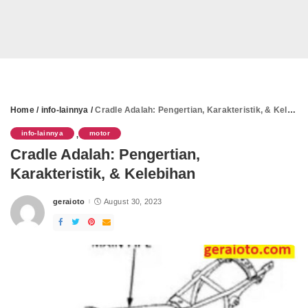
Home
/
info-lainnya
/
Cradle Adalah: Pengertian, Karakteristik, & Kelebihan
info-lainnya
motor
,
Cradle Adalah: Pengertian,
Karakteristik, & Kelebihan
geraioto
August 30, 2023
Posted
by