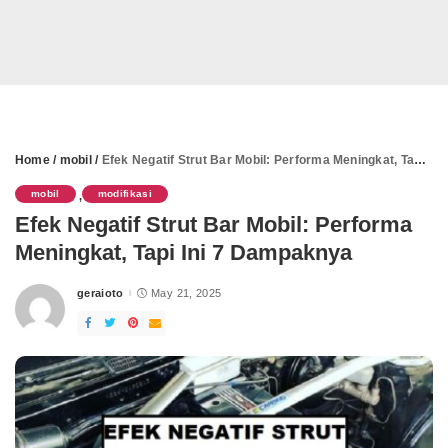
Home
/
mobil
/
Efek Negatif Strut Bar Mobil: Performa Meningkat, Tapi Ini 7 Dampaknya
mobil
modifikasi
,
Efek Negatif Strut Bar Mobil: Performa
Meningkat, Tapi Ini 7 Dampaknya
geraioto
May 21, 2025
Posted
by