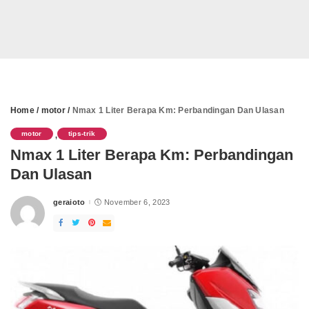
Home
/
motor
/
Nmax 1 Liter Berapa Km: Perbandingan Dan Ulasan
motor
tips-trik
,
Nmax 1 Liter Berapa Km: Perbandingan
Dan Ulasan
geraioto
November 6, 2023
Posted
by