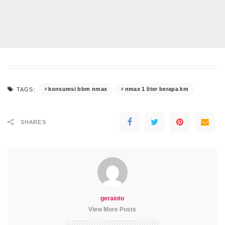
konsumsi bbm nmax
nmax 1 liter berapa km
TAGS:
SHARES
geraioto
View More Posts