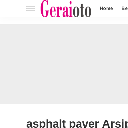
Home
Be
asphalt paver Arsi