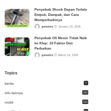
by
Penyebab Shock Depan Terlalu
Empuk, Dampak, dan Cara
Memperbaikinya
geraioto
January 15, 2026
Posted
by
Penyebab Oli Mesin Tidak Naik
ke Klep: 10 Faktor Dan
Perbaikan
geraioto
March 14, 2025
Posted
by
Topics
berita
7
info-lainnya
283
mobil
333