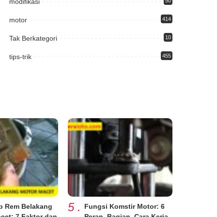
modifikasi
50
motor
414
Tak Berkategori
10
tips-trik
455
5
.
b Rem Belakang
Fungsi Komstir Motor: 6
cet: 7 Faktor dan
Peran, Bagian, Cara Kerja