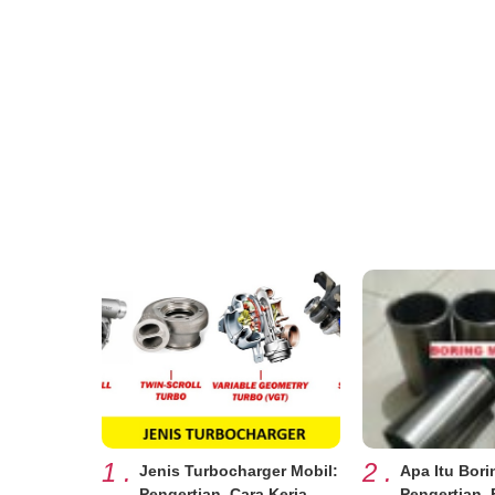
1
.
2
.
Jenis Turbocharger Mobil:
Apa Itu Bor
Pengertian, Cara Kerja,
Pengertian, 