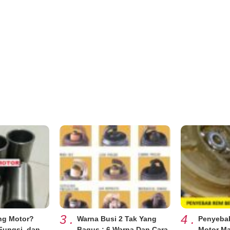
3
.
4
.
ing Motor?
Warna Busi 2 Tak Yang
Penyeba
Fungsi, dan
Bagus : 6 Warna Dan Cara
Motor Ma