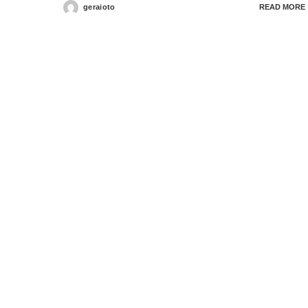
geraioto
READ MORE
Posted
by