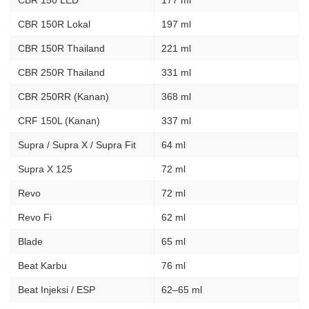
CBR 150 LED
177 ml
CBR 150R Lokal
197 ml
CBR 150R Thailand
221 ml
CBR 250R Thailand
331 ml
CBR 250RR (Kanan)
368 ml
CRF 150L (Kanan)
337 ml
Supra / Supra X / Supra Fit
64 ml
Supra X 125
72 ml
Revo
72 ml
Revo Fi
62 ml
Blade
65 ml
Beat Karbu
76 ml
Beat Injeksi / ESP
62–65 ml