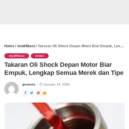
Home
/
modifikasi
/
Takaran Oli Shock Depan Motor Biar Empuk, Lengkap Semua Merek dan Tipe
modifikasi
motor
,
Takaran Oli Shock Depan Motor Biar
Empuk, Lengkap Semua Merek dan Tipe
geraioto
January 14, 2026
Posted
by