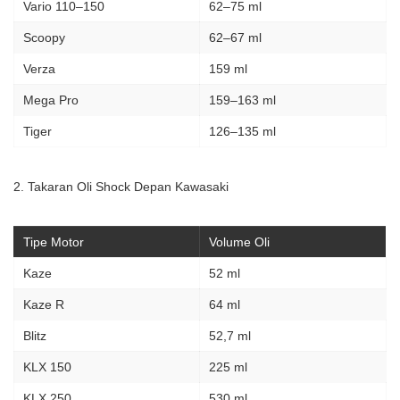
Vario 110–150
62–75 ml
Scoopy
62–67 ml
Verza
159 ml
Mega Pro
159–163 ml
Tiger
126–135 ml
2. Takaran Oli Shock Depan Kawasaki
Tipe Motor
Volume Oli
Kaze
52 ml
Kaze R
64 ml
Blitz
52,7 ml
KLX 150
225 ml
KLX 250
530 ml