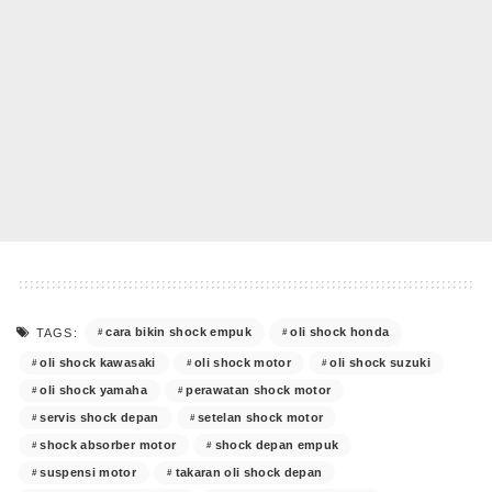
cara bikin shock empuk
oli shock honda
TAGS:
oli shock kawasaki
oli shock motor
oli shock suzuki
oli shock yamaha
perawatan shock motor
servis shock depan
setelan shock motor
shock absorber motor
shock depan empuk
suspensi motor
takaran oli shock depan