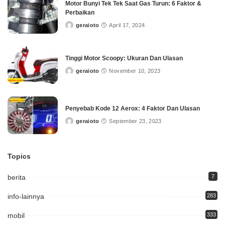
Motor Bunyi Tek Tek Saat Gas Turun: 6 Faktor &
Perbaikan
geraioto
April 17, 2024
Posted
by
Tinggi Motor Scoopy: Ukuran Dan Ulasan
geraioto
November 10, 2023
Posted
by
Penyebab Kode 12 Aerox: 4 Faktor Dan Ulasan
geraioto
September 23, 2023
Posted
by
Topics
berita
7
info-lainnya
283
mobil
333