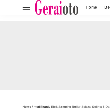
Home
Be
Home
/
modifikasi
/
Efek Samping Roller Selang Seling: 5 D