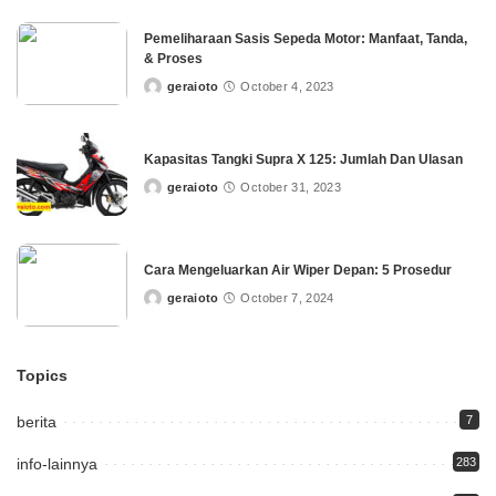
Pemeliharaan Sasis Sepeda Motor: Manfaat, Tanda,
& Proses
geraioto
October 4, 2023
Posted
by
Kapasitas Tangki Supra X 125: Jumlah Dan Ulasan
geraioto
October 31, 2023
Posted
by
Cara Mengeluarkan Air Wiper Depan: 5 Prosedur
geraioto
October 7, 2024
Posted
by
Topics
berita
7
info-lainnya
283