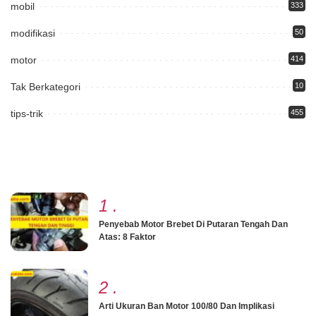
mobil
333
modifikasi
50
motor
414
Tak Berkategori
10
tips-trik
455
1
.
Penyebab Motor Brebet Di Putaran Tengah Dan
Atas: 8 Faktor
2
.
Arti Ukuran Ban Motor 100/80 Dan Implikasi