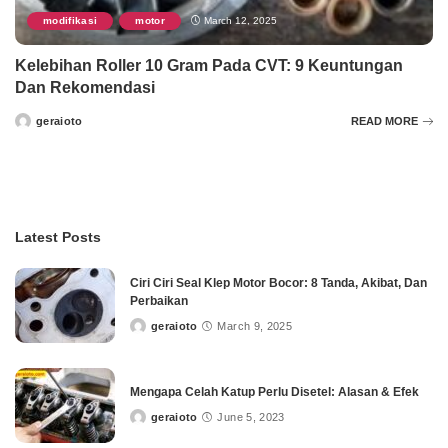
modifikasi
motor
March 12, 2025
,
Kelebihan Roller 10 Gram Pada CVT: 9 Keuntungan
Dan Rekomendasi
geraioto
READ MORE
Posted
by
Latest Posts
Ciri Ciri Seal Klep Motor Bocor: 8 Tanda, Akibat, Dan
Perbaikan
geraioto
March 9, 2025
Posted
by
Mengapa Celah Katup Perlu Disetel: Alasan & Efek
geraioto
June 5, 2023
Posted
by