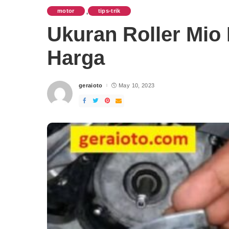
motor
tips-trik
,
Ukuran Roller Mio
Harga
geraioto
May 10, 2023
Posted
by