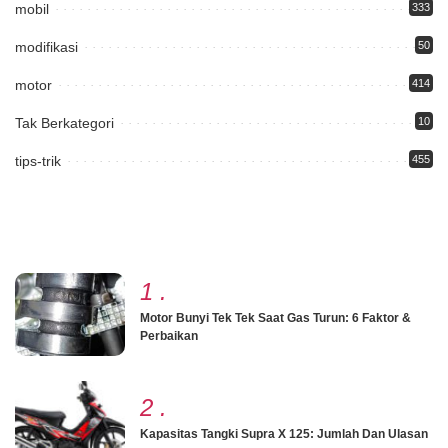
mobil
333
modifikasi
50
motor
414
Tak Berkategori
10
tips-trik
455
1
.
Motor Bunyi Tek Tek Saat Gas Turun: 6 Faktor &
Perbaikan
2
.
Kapasitas Tangki Supra X 125: Jumlah Dan Ulasan