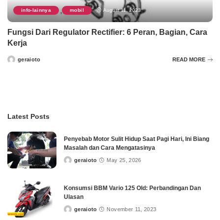
info-lainnya
mobil
August 11, 2023
,
Fungsi Dari Regulator Rectifier: 6 Peran, Bagian, Cara
Kerja
geraioto
READ MORE
Posted
by
Latest Posts
Penyebab Motor Sulit Hidup Saat Pagi Hari, Ini Biang
Masalah dan Cara Mengatasinya
geraioto
May 25, 2026
Posted
by
Konsumsi BBM Vario 125 Old: Perbandingan Dan
Ulasan
geraioto
November 11, 2023
Posted
by