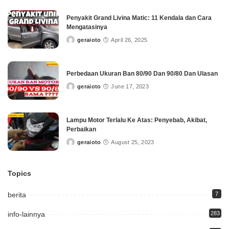
Penyakit Grand Livina Matic: 11 Kendala dan Cara
Mengatasinya
geraioto
April 26, 2025
Posted
by
Perbedaan Ukuran Ban 80/90 Dan 90/80 Dan Ulasan
geraioto
June 17, 2023
Posted
by
Lampu Motor Terlalu Ke Atas: Penyebab, Akibat,
Perbaikan
geraioto
August 25, 2023
Posted
by
Topics
berita
7
info-lainnya
283