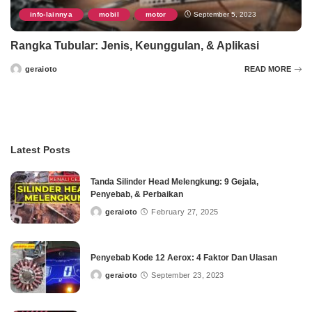
info-lainnya
mobil
motor
September 5, 2023
,
,
Rangka Tubular: Jenis, Keunggulan, & Aplikasi
geraioto
READ MORE
Posted
by
Latest Posts
Tanda Silinder Head Melengkung: 9 Gejala,
Penyebab, & Perbaikan
geraioto
February 27, 2025
Posted
by
Penyebab Kode 12 Aerox: 4 Faktor Dan Ulasan
geraioto
September 23, 2023
Posted
by