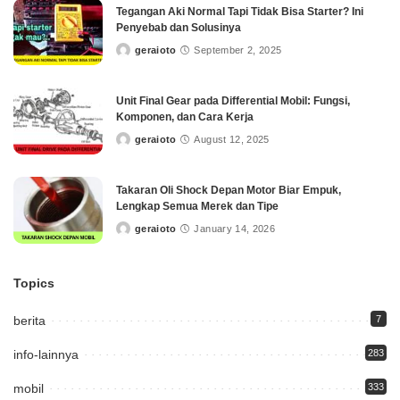
Tegangan Aki Normal Tapi Tidak Bisa Starter? Ini
Penyebab dan Solusinya
geraioto
September 2, 2025
Posted
by
Unit Final Gear pada Differential Mobil: Fungsi,
Komponen, dan Cara Kerja
geraioto
August 12, 2025
Posted
by
Takaran Oli Shock Depan Motor Biar Empuk,
Lengkap Semua Merek dan Tipe
geraioto
January 14, 2026
Posted
by
Topics
berita
7
info-lainnya
283
mobil
333