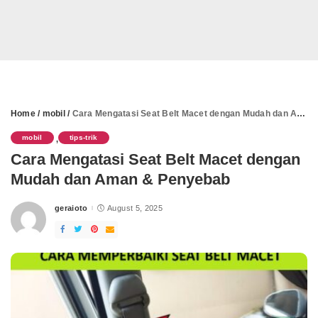
Home
/
mobil
/
Cara Mengatasi Seat Belt Macet dengan Mudah dan Aman & Penyebab
mobil
tips-trik
,
Cara Mengatasi Seat Belt Macet dengan
Mudah dan Aman & Penyebab
geraioto
August 5, 2025
Posted
by