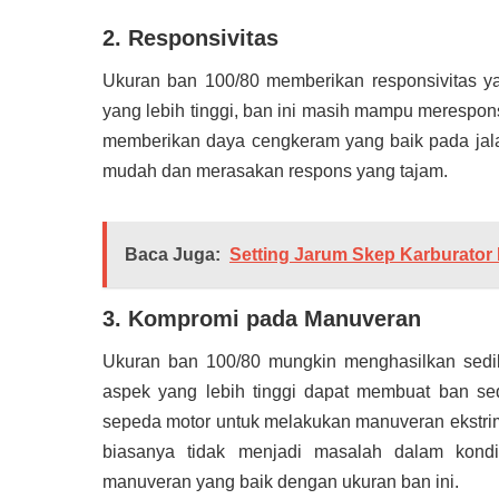
2. Responsivitas
Ukuran ban 100/80 memberikan responsivitas ya
yang lebih tinggi, ban ini masih mampu merespon
memberikan daya cengkeram yang baik pada ja
mudah dan merasakan respons yang tajam.
Baca Juga:
Setting Jarum Skep Karburator
3. Kompromi pada Manuveran
Ukuran ban 100/80 mungkin menghasilkan sedi
aspek yang lebih tinggi dapat membuat ban se
sepeda motor untuk melakukan manuveran ekstrim
biasanya tidak menjadi masalah dalam kondi
manuveran yang baik dengan ukuran ban ini.