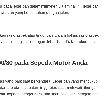
pada lebar ban dalam milimeter. Dalam hal ini, lebar ban
sisi ban yang bersentuhan dengan jalan.
 rasio aspek atau tinggi ban. Dalam hal ini, rasio aspek
antara tinggi ban dengan lebar ban. Dalam ukuran ban
00/80 pada Sepeda Motor Anda
as yang baik saat berkendara. Lebar ban yang mencukupi
tama pada kecepatan tinggi atau saat melewati tikungan.
a diri kepada pengendara dan meningkatkan pengalaman