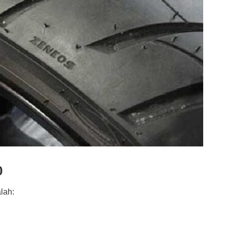
0
lah: