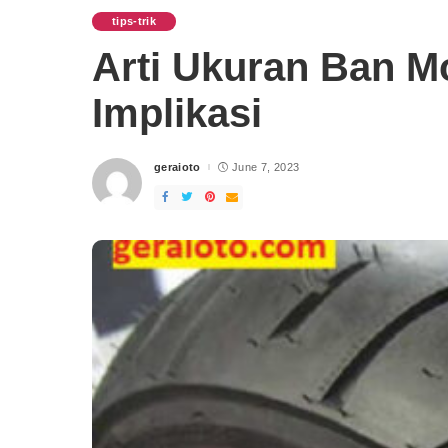
tips-trik
Arti Ukuran Ban M
Implikasi
geraioto
June 7, 2023
Posted
by