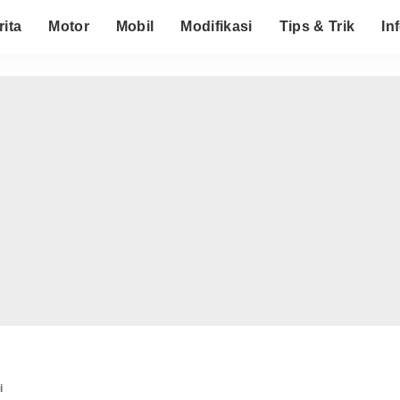
rita
Motor
Mobil
Modifikasi
Tips & Trik
In
i