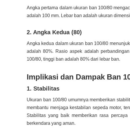
Angka pertama dalam ukuran ban 100/80 mengacu 
adalah 100 mm. Lebar ban adalah ukuran dimensi 
2. Angka Kedua (80)
Angka kedua dalam ukuran ban 100/80 menunjukkan
adalah 80%. Rasio aspek adalah perbandingan 
100/80, tinggi ban adalah 80% dari lebar ban.
Implikasi dan Dampak Ban 1
1. Stabilitas
Ukuran ban 100/80 umumnya memberikan stabilit
membantu menjaga kestabilan sepeda motor, teru
Stabilitas yang baik memberikan rasa percay
berkendara yang aman.