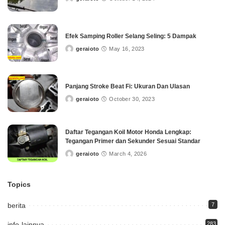
Posted
by
Efek Samping Roller Selang Seling: 5 Dampak
geraioto
May 16, 2023
Posted
by
Panjang Stroke Beat Fi: Ukuran Dan Ulasan
geraioto
October 30, 2023
Posted
by
Daftar Tegangan Koil Motor Honda Lengkap:
Tegangan Primer dan Sekunder Sesuai Standar
geraioto
March 4, 2026
Posted
by
Topics
berita
7
info-lainnya
283