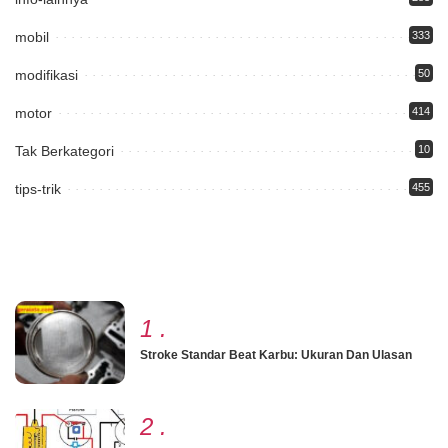
mobil
333
modifikasi
50
motor
414
Tak Berkategori
10
tips-trik
455
1
.
Stroke Standar Beat Karbu: Ukuran Dan Ulasan
2
.