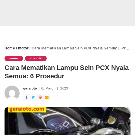
Home
/
motor
/
Cara Mematikan Lampu Sein PCX Nyala Semua: 6 Prosedur
motor
tips-trik
,
Cara Mematikan Lampu Sein PCX Nyala
Semua: 6 Prosedur
geraioto
March 1, 2023
Posted
by