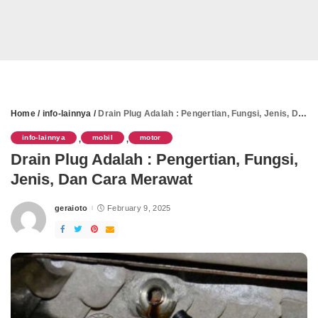
Home
/
info-lainnya
/
Drain Plug Adalah : Pengertian, Fungsi, Jenis, Dan Cara Merawat
info-lainnya
mobil
motor
,
,
Drain Plug Adalah : Pengertian, Fungsi,
Jenis, Dan Cara Merawat
geraioto
February 9, 2025
Posted
by