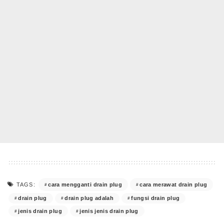
cara mengganti drain plug
cara merawat drain plug
TAGS:
drain plug
drain plug adalah
fungsi drain plug
jenis drain plug
jenis jenis drain plug